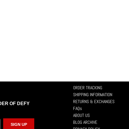
ORDER TRACKING
SHIPPING INFORMATION
RETURNS & EXCHANGES
DER OF DEFY
FAQs
ABOUT US
BLOG ARCHIVE
SIGN UP