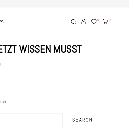
0
0
ES
ETZT WISSEN MUSST
t
rch
SEARCH