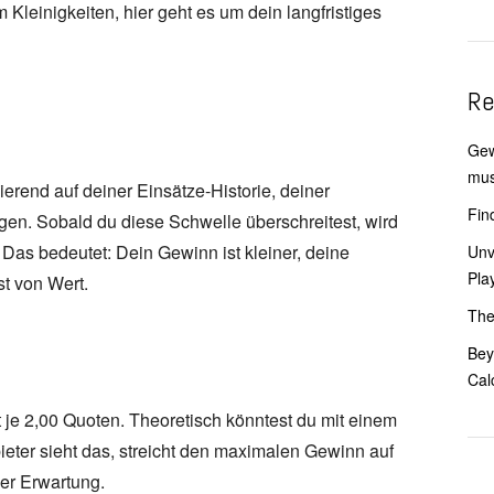
leinigkeiten, hier geht es um dein langfristiges
Re
Gew
mus
erend auf deiner Einsätze‑Historie, deiner
Fin
gen. Sobald du diese Schwelle überschreitest, wird
Das bedeutet: Dein Gewinn ist kleiner, deine
Unv
Pla
st von Wert.
The
Bey
Cal
mit je 2,00 Quoten. Theoretisch könntest du mit einem
eter sieht das, streicht den maximalen Gewinn auf
ner Erwartung.